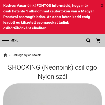
Kedves Vásárlóink! FONTOS információ, hogy már
X
csak hetente 1 alkalommal csütörtökön van a Magyar
Postával csomagfeladás. Az adott héten kedd estig
leadott és kifizetett csomagokat tudjuk
csütörtökönként elindítani.


MENÜ

»
Csillogó Nylon szálak
SHOCKING (Neonpink) csillogó
Nylon szál