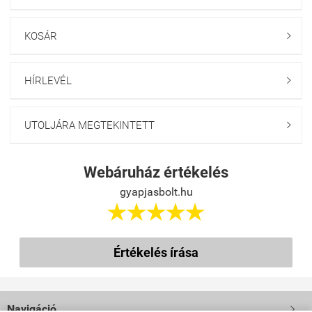
KOSÁR

HÍRLEVÉL

UTOLJÁRA MEGTEKINTETT

Webáruház értékelés
gyapjasbolt.hu





Értékelés írása
Navigáció
