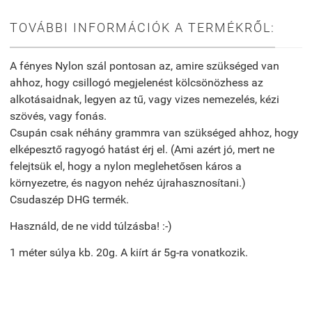
TOVÁBBI INFORMÁCIÓK A TERMÉKRŐL:
A fényes Nylon szál pontosan az, amire szükséged van
ahhoz, hogy csillogó megjelenést kölcsönözhess az
alkotásaidnak, legyen az tű, vagy vizes nemezelés, kézi
szövés, vagy fonás.
Csupán csak néhány grammra van szükséged ahhoz, hogy
elképesztő ragyogó hatást érj el. (Ami azért jó, mert ne
felejtsük el, hogy a nylon meglehetősen káros a
környezetre, és nagyon nehéz újrahasznosítani.)
Csudaszép DHG termék.
Használd, de ne vidd túlzásba! :-)
1 méter súlya kb. 20g. A kiírt ár 5g-ra vonatkozik.