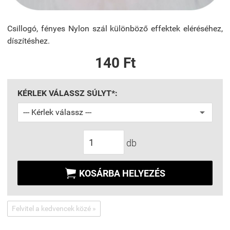
Csillogó, fényes Nylon szál különböző effektek eléréséhez,
díszítéshez.
140 Ft
KÉRLEK VÁLASSZ SÚLYT*:
db

KOSÁRBA HELYEZÉS
Felvitel a kedvencek közé »