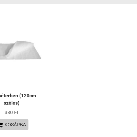
éterben (120cm
széles)
380 Ft

KOSÁRBA