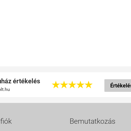
ház értékelés





Értékelé
lt.hu
fiók
Bemutatkozás