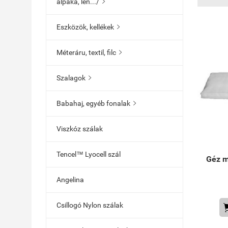
alpaka, len.../

Eszközök, kellékek

Méteráru, textil, filc

Szalagok

Babahaj, egyéb fonalak

Viszkóz szálak
Tencel™ Lyocell szál
Géz m
Angelina
Csillogó Nylon szálak