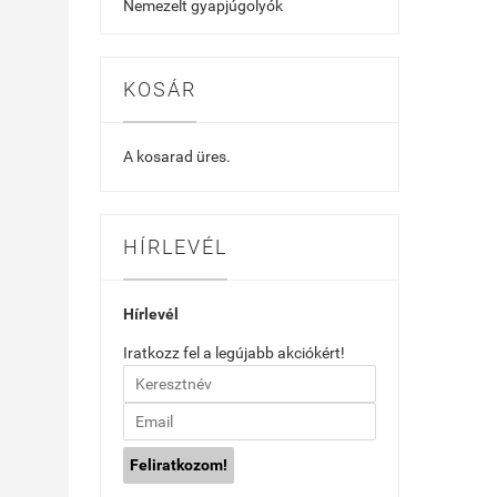
Nemezelt gyapjúgolyók
KOSÁR
A kosarad üres.
HÍRLEVÉL
Hírlevél
Iratkozz fel a legújabb akciókért!
Feliratkozom!