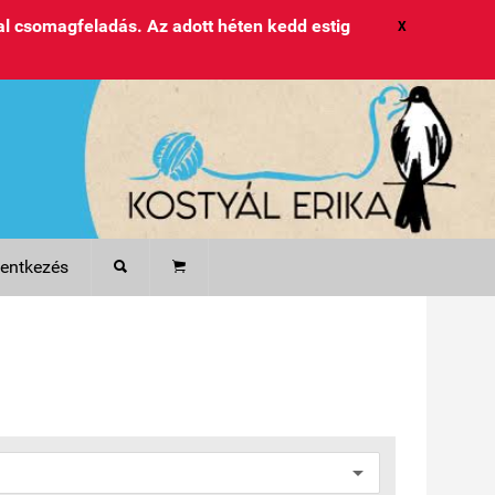
l csomagfeladás. Az adott héten kedd estig
X
lentkezés

