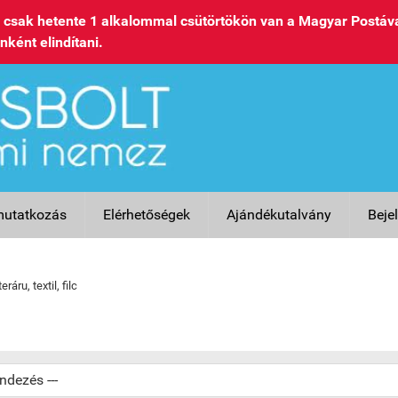
csak hetente 1 alkalommal csütörtökön van a Magyar Postáva
nként elindítani.
utatkozás
Elérhetőségek
Ajándékutalvány
Beje
ráru, textil, filc