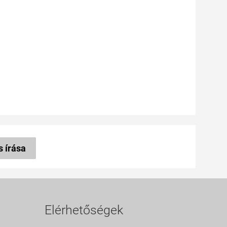
s írása
Elérhetőségek