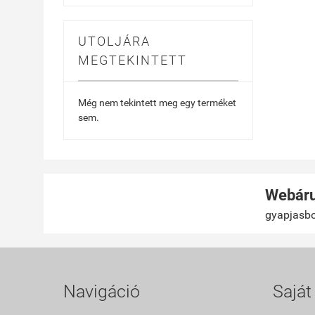
UTOLJÁRA
MEGTEKINTETT
Még nem tekintett meg egy terméket
sem.
Webáru
gyapjasbo
Navigáció
Saját 