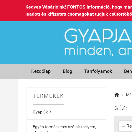
Kedves Vásárlóink! FONTOS információ, hogy már 
leadott és kifizetett csomagokat tudjuk csütörtökö
Kezdőlap
Blog
Tanfolyamok
Bem

»
Méte
TERMÉKEK
GÉZ:
Gyapjúk

Egyéb természeres szálak /selyem,