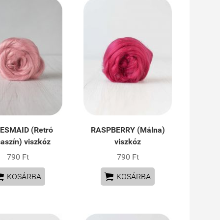
ESMAID (Retró
RASPBERRY (Málna)
aszín) viszkóz
viszkóz
790 Ft
790 Ft


KOSÁRBA
KOSÁRBA