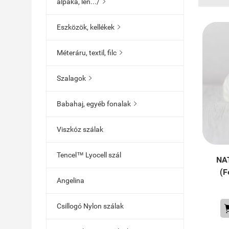
alpaka, len.../

Eszközök, kellékek

Méteráru, textil, filc

Szalagok

Babahaj, egyéb fonalak

Viszkóz szálak
Tencel™ Lyocell szál
NA
(F
Angelina
Csillogó Nylon szálak