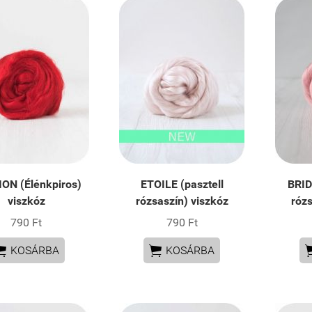
ON (Élénkpiros)
ETOILE (pasztell
BRID
viszkóz
rózsaszín) viszkóz
rózs
790 Ft
790 Ft


KOSÁRBA
KOSÁRBA