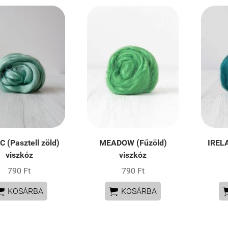
C (Pasztell zöld)
MEADOW (Fűzöld)
IRELA
viszkóz
viszkóz
790 Ft
790 Ft


KOSÁRBA
KOSÁRBA