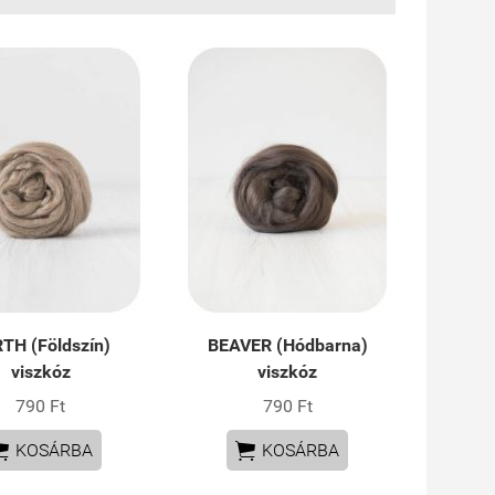
TH (Földszín)
BEAVER (Hódbarna)
viszkóz
viszkóz
790 Ft
790 Ft


KOSÁRBA
KOSÁRBA