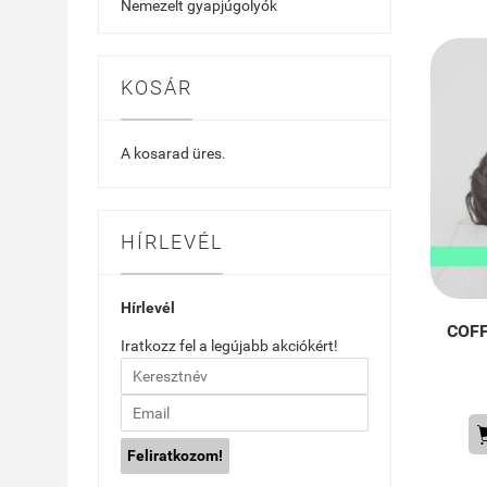
Nemezelt gyapjúgolyók
KOSÁR
A kosarad üres.
HÍRLEVÉL
Hírlevél
COFF
Iratkozz fel a legújabb akciókért!
Feliratkozom!