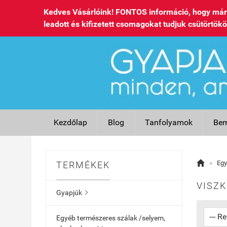
Kedves Vásárlóink! FONTOS információ, hogy már 
leadott és kifizetett csomagokat tudjuk csütörtökö
Kezdőlap
Blog
Tanfolyamok
Bem

»
Egy
TERMÉKEK
VISZK
Gyapjúk

Egyéb természeres szálak /selyem,