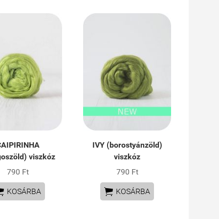
CAIPIRINHA
IVY (borostyánzöld)
goszöld) viszkóz
viszkóz
790 Ft
790 Ft


KOSÁRBA
KOSÁRBA