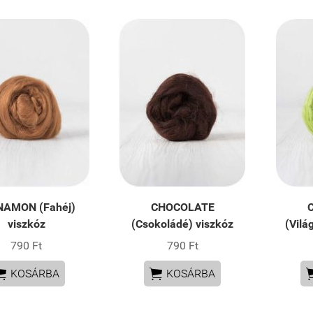
NAMON (Fahéj)
CHOCOLATE
viszkóz
(Csokoládé) viszkóz
(Vilá
790 Ft
790 Ft


KOSÁRBA
KOSÁRBA