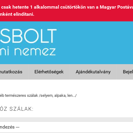
csak hetente 1 alkalommal csütörtökön van a Magyar Postáva
nként elindítani.
utatkozás
Elérhetőségek
Ajándékutalvány
Beje
éb természeres szálak /selyem, alpaka, len.../
ÓZ SZÁLAK: