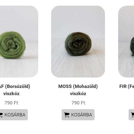
F (Borsózöld)
MOSS (Mohazöld)
FIR (F
viszkóz
viszkóz
790 Ft
790 Ft


KOSÁRBA
KOSÁRBA