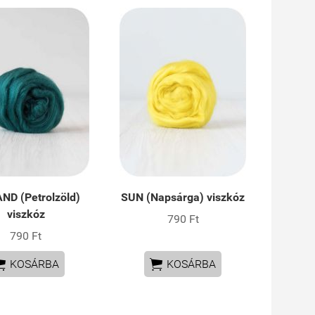
ND (Petrolzöld)
SUN (Napsárga) viszkóz
viszkóz
790 Ft
790 Ft


KOSÁRBA
KOSÁRBA