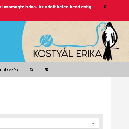
l csomagfeladás. Az adott héten kedd estig
X
lentkezés

