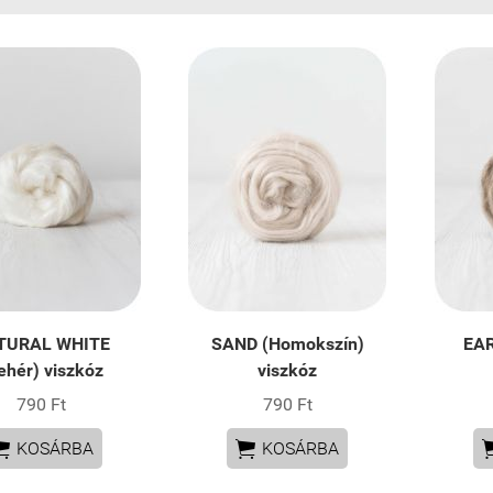
TURAL WHITE
SAND (Homokszín)
EAR
ehér) viszkóz
viszkóz
790 Ft
790 Ft


KOSÁRBA
KOSÁRBA