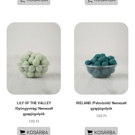
LILY OF THE VALLEY
IRELAND /Petrolzöld/ Nemezelt
/Gyöngyvirág/ Nemezelt
gyapjúgolyók
gyapjúgolyók
105 Ft
105 Ft


KOSÁRBA
KOSÁRBA