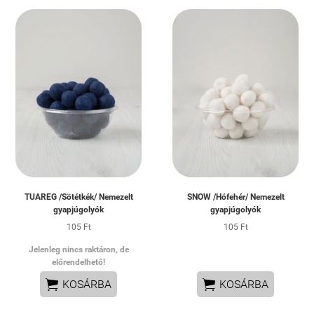
TUAREG /Sötétkék/ Nemezelt
SNOW /Hófehér/ Nemezelt
gyapjúgolyók
gyapjúgolyók
105 Ft
105 Ft
Jelenleg nincs raktáron, de
előrendelhető!


KOSÁRBA
KOSÁRBA