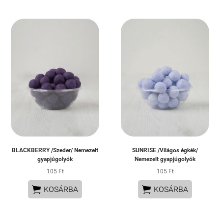
BLACKBERRY /Szeder/ Nemezelt
SUNRISE /Világos égkék/
gyapjúgolyók
Nemezelt gyapjúgolyók
105 Ft
105 Ft


KOSÁRBA
KOSÁRBA