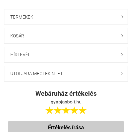
TERMÉKEK

KOSÁR

HÍRLEVÉL

UTOLJÁRA MEGTEKINTETT

Webáruház értékelés
gyapjasbolt.hu





Értékelés írása