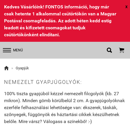
Kedves Vásárlóink! FONTOS információ, hogy már
X
csak hetente 1 alkalommal csütörtökön van a Magyar
Postával csomagfeladás. Az adott héten kedd estig
leadott és kifizetett csomagokat tudjuk
csütörtökönként elindítani.


MENÜ

»
Gyapjúk
NEMEZELT GYAPJÚGOLYÓK:
100% tiszta gyapjúból kézzel nemezelt filcgolyók (kb. 27
mikron). Minden gömb körülbelül 2 cm. A gyapjúgolyóknak
ezerféle felhasználási lehetősége van: ékszerek, táskák,
szőnyegek, függönyök és háztartási cikkek készülhetnek
belőle. Mire vársz? Válogass a színekbő! :-)