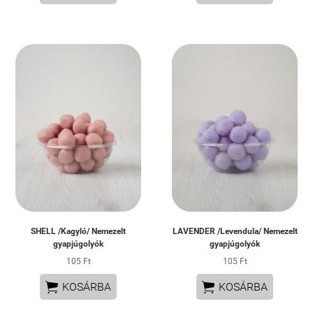
SHELL /Kagyló/ Nemezelt
LAVENDER /Levendula/ Nemezelt
gyapjúgolyók
gyapjúgolyók
105 Ft
105 Ft


KOSÁRBA
KOSÁRBA