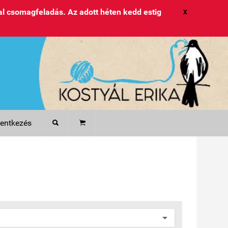
l csomagfeladás. Az adott héten kedd estig
X
lentkezés

