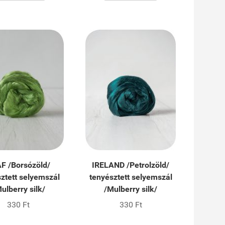
F /Borsózöld/
IRELAND /Petrolzöld/
ztett selyemszál
tenyésztett selyemszál
ulberry silk/
/Mulberry silk/
330 Ft
330 Ft