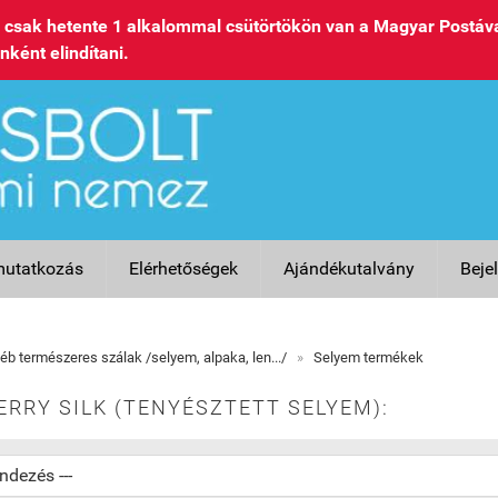
csak hetente 1 alkalommal csütörtökön van a Magyar Postáva
nként elindítani.
utatkozás
Elérhetőségek
Ajándékutalvány
Beje
éb természeres szálak /selyem, alpaka, len.../
»
Selyem termékek
RRY SILK (TENYÉSZTETT SELYEM):