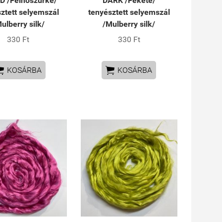
 /Felhőszürke/
DARK /Fekete/
ztett selyemszál
tenyésztett selyemszál
ulberry silk/
/Mulberry silk/
330 Ft
330 Ft


KOSÁRBA
KOSÁRBA