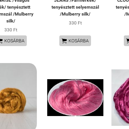
RISE /Világos
JEANS /Farmerkék/
CLOUD
ék/ tenyésztett
tenyésztett selyemszál
tenyés
mszál /Mulberry
/Mulberry silk/
/M
silk/
330 Ft
330 Ft


KOSÁRBA
KOSÁRBA