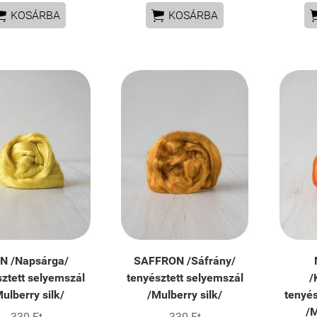


KOSÁRBA
KOSÁRBA
N /Napsárga/
SAFFRON /Sáfrány/
sztett selyemszál
tenyésztett selyemszál
/
ulberry silk/
/Mulberry silk/
tenyés
/M
330 Ft
330 Ft