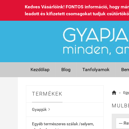
Kedves Vásárlóink! FONTOS információ, hogy már 
leadott és kifizetett csomagokat tudjuk csütörtökö
Kezdőlap
Blog
Tanfolyamok
Bem

»
Egy
TERMÉKEK
MULBE
Gyapjúk

Egyéb természeres szálak /selyem,