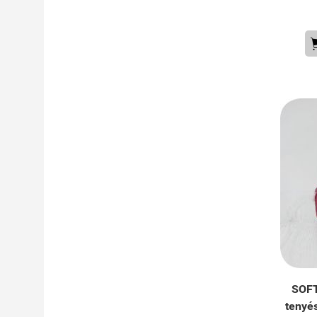
SOFT
tenyé