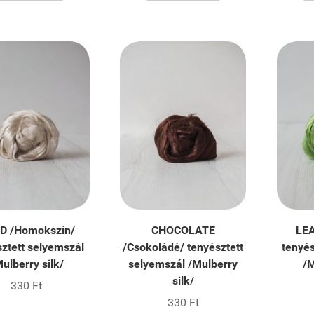
D /Homokszín/
CHOCOLATE
LEA
sztett selyemszál
/Csokoládé/ tenyésztett
tenyés
ulberry silk/
selyemszál /Mulberry
/M
silk/
330 Ft
330 Ft