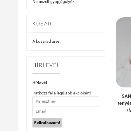
Nemezelt gyapjúgolyók
KOSÁR
A kosarad üres.
HÍRLEVÉL
Hírlevél
Iratkozz fel a legújabb akciókért!
SAN
tenyé
/M
Feliratkozom!