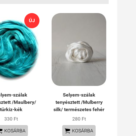
ÚJ
lyem-szálak
Selyem-szálak
ztett /Maulbery/
tenyésztett /Mulberry
türkiz-kék
silk/ természetes fehér
330 Ft
280 Ft


KOSÁRBA
KOSÁRBA