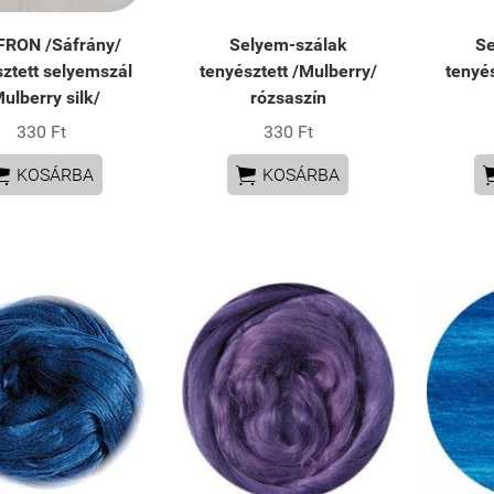
RON /Sáfrány/
Selyem-szálak
Se
sztett selyemszál
tenyésztett /Mulberry/
tenyé
ulberry silk/
rózsaszín
330 Ft
330 Ft


KOSÁRBA
KOSÁRBA