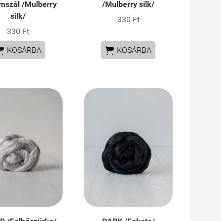
mszál /Mulberry
/Mulberry silk/
silk/
330 Ft
330 Ft


KOSÁRBA
KOSÁRBA