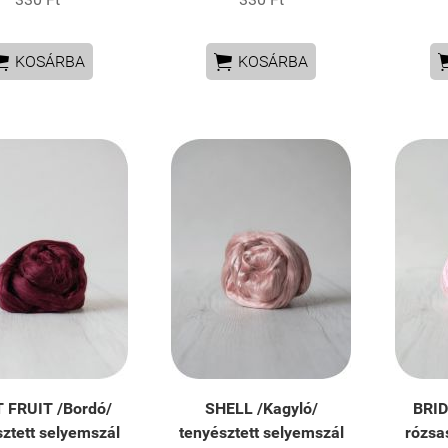


KOSÁRBA
KOSÁRBA
 FRUIT /Bordó/
SHELL /Kagyló/
BRID
sztett selyemszál
tenyésztett selyemszál
rózsa