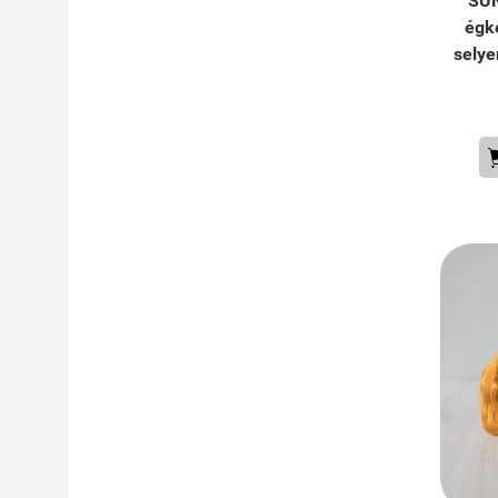
SUN
égk
selye