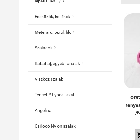
alpaka, len.../

Eszközök, kellékek

Méteráru, textil, filc

Szalagok

Babahaj, egyéb fonalak

Viszkóz szálak
Tencel™ Lyocell szál
ORC
tenyé
Angelina
/M
Csillogó Nylon szálak