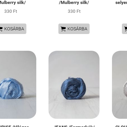
ulberry silk/
/Mulberry silk/
selye
330 Ft
330 Ft


KOSÁRBA
KOSÁRBA