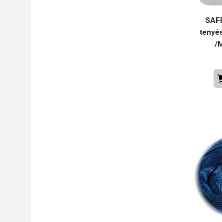
SAFF
tenyé
/M