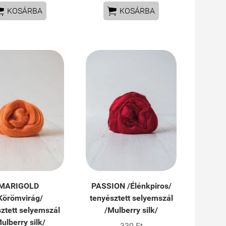


KOSÁRBA
KOSÁRBA
MARIGOLD
PASSION /Élénkpiros/
Körömvirág/
tenyésztett selyemszál
ztett selyemszál
/Mulberry silk/
ulberry silk/
330 Ft