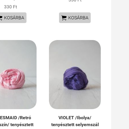
330 Ft


KOSÁRBA
KOSÁRBA
ESMAID /Retró
VIOLET /Ibolya/
szín/ tenyésztett
tenyésztett selyemszál