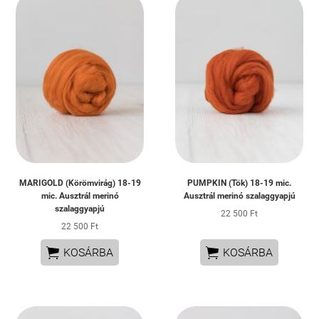
MARIGOLD (Körömvirág) 18-19
PUMPKIN (Tök) 18-19 mic.
mic. Ausztrál merinó
Ausztrál merinó szalaggyapjú
szalaggyapjú
22 500 Ft
22 500 Ft


KOSÁRBA
KOSÁRBA