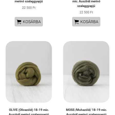
merinó szalaggyapjú
mic. Ausztrál merinó
szalaggyapjú
22 500 Ft
22 500 Ft


KOSÁRBA
KOSÁRBA
OLIVE (Olivazöld) 18-19 mic.
MOSS /Mohazöld/ 18-19 mic.
Ausztrál merinó szalaggyapjú
Ausztrál merinó szalaggyapjú