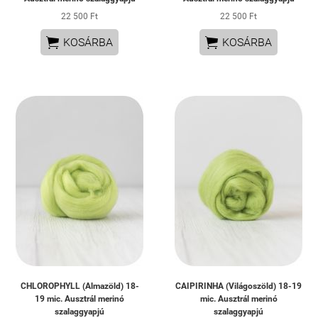
22 500 Ft
22 500 Ft


KOSÁRBA
KOSÁRBA
CHLOROPHYLL (Almazöld) 18-
CAIPIRINHA (Világoszöld) 18-19
19 mic. Ausztrál merinó
mic. Ausztrál merinó
szalaggyapjú
szalaggyapjú