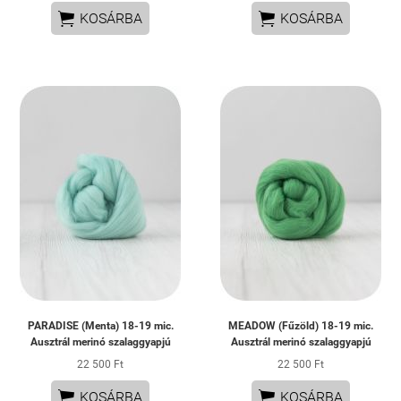


KOSÁRBA
KOSÁRBA
PARADISE (Menta) 18-19 mic.
MEADOW (Fűzöld) 18-19 mic.
Ausztrál merinó szalaggyapjú
Ausztrál merinó szalaggyapjú
22 500 Ft
22 500 Ft


KOSÁRBA
KOSÁRBA