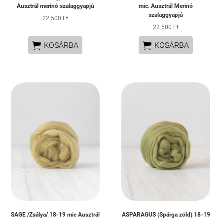
Ausztrál merinó szalaggyapjú
mic. Ausztrál Merinó
szalaggyapjú
22 500 Ft
22 500 Ft


KOSÁRBA
KOSÁRBA
SAGE /Zsálya/ 18-19 mic Ausztrál
ASPARAGUS (Spárga zöld) 18-19