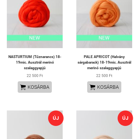
NASTURTIUM (Tűznarancs) 18-
PALE APRICOT (Halvány
19mic. Ausztrál merinó
sárgabarack) 18-19mic. Ausztrál
szalaggyapjú
merinó szalaggyapjú
22 500 Ft
22 500 Ft


KOSÁRBA
KOSÁRBA
ÚJ
ÚJ