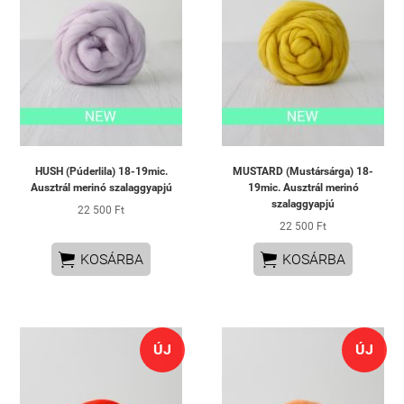
HUSH (Púderlila) 18-19mic.
MUSTARD (Mustársárga) 18-
Ausztrál merinó szalaggyapjú
19mic. Ausztrál merinó
szalaggyapjú
22 500 Ft
22 500 Ft


KOSÁRBA
KOSÁRBA
ÚJ
ÚJ