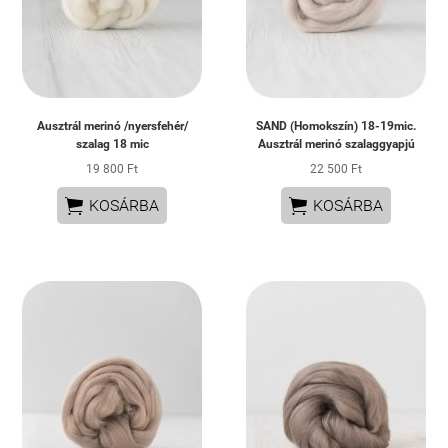
Ausztrál merinó /nyersfehér/
SAND (Homokszín) 18-19mic.
szalag 18 mic
Ausztrál merinó szalaggyapjú
19 800 Ft
22 500 Ft


KOSÁRBA
KOSÁRBA