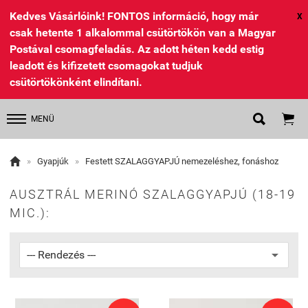
Kedves Vásárlóink! FONTOS információ, hogy már
X
csak hetente 1 alkalommal csütörtökön van a Magyar
Postával csomagfeladás. Az adott héten kedd estig
leadott és kifizetett csomagokat tudjuk
csütörtökönként elindítani.


MENÜ

»
Gyapjúk
»
Festett SZALAGGYAPJÚ nemezeléshez, fonáshoz
AUSZTRÁL MERINÓ SZALAGGYAPJÚ (18-19
MIC.):