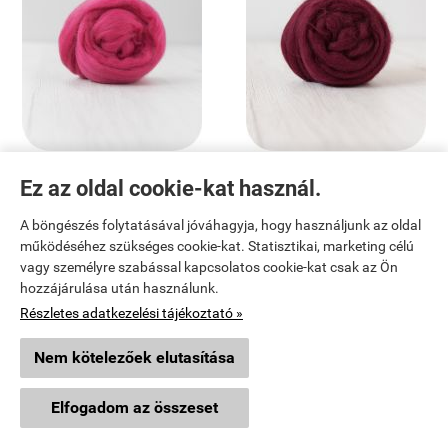
RASPBERRY (Málna) 18-19 mic.
SOFT FRUIT (Bordó) 18-19 mic.
Ez az oldal cookie-kat használ.
Ausztrál merinó szalaggyapjú
Ausztrál merinó szalaggyapjú
22 500 Ft
22 500 Ft
A böngészés folytatásával jóváhagyja, hogy használjunk az oldal
működéséhez szükséges cookie-kat. Statisztikai, marketing célú


KOSÁRBA
KOSÁRBA
vagy személyre szabással kapcsolatos cookie-kat csak az Ön
hozzájárulása után használunk.
Részletes adatkezelési tájékoztató »
Nem kötelezőek elutasítása
Elfogadom az összeset