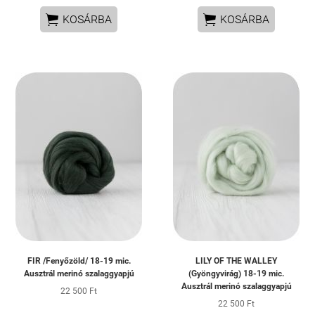


KOSÁRBA
KOSÁRBA
FIR /Fenyőzöld/ 18-19 mic.
LILY OF THE WALLEY
Ausztrál merinó szalaggyapjú
(Gyöngyvirág) 18-19 mic.
Ausztrál merinó szalaggyapjú
22 500 Ft
22 500 Ft