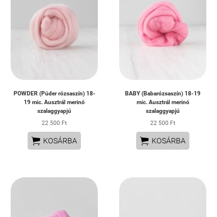
POWDER (Púder rózsaszín) 18-
BABY (Babarózsaszín) 18-19
19 mic. Ausztrál merinó
mic. Ausztrál merinó
szalaggyapjú
szalaggyapjú
22 500 Ft
22 500 Ft


KOSÁRBA
KOSÁRBA