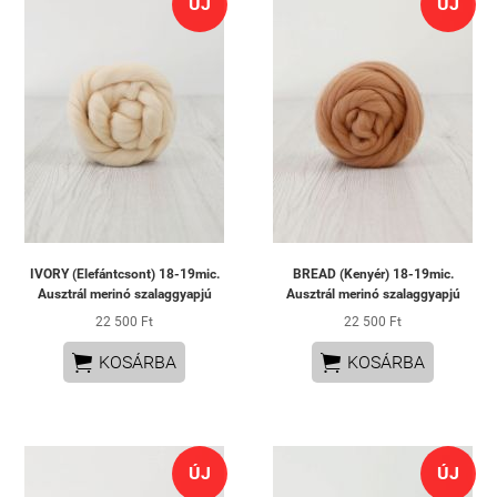
ÚJ
ÚJ
IVORY (Elefántcsont) 18-19mic.
BREAD (Kenyér) 18-19mic.
Ausztrál merinó szalaggyapjú
Ausztrál merinó szalaggyapjú
22 500 Ft
22 500 Ft


KOSÁRBA
KOSÁRBA
ÚJ
ÚJ