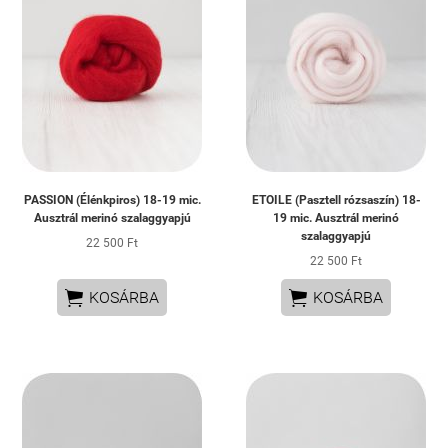
PASSION (Élénkpiros) 18-19 mic.
ETOILE (Pasztell rózsaszín) 18-
Ausztrál merinó szalaggyapjú
19 mic. Ausztrál merinó
szalaggyapjú
22 500 Ft
22 500 Ft


KOSÁRBA
KOSÁRBA