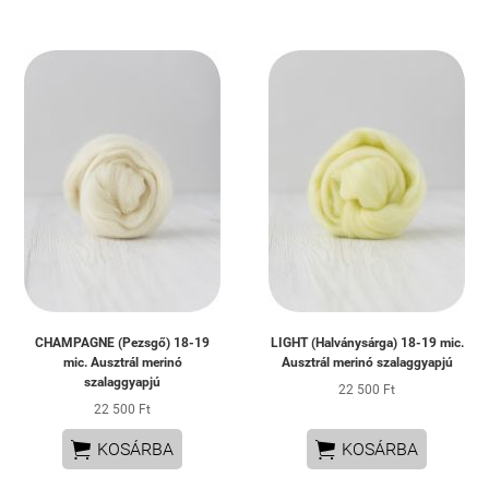
CHAMPAGNE (Pezsgő) 18-19
LIGHT (Halványsárga) 18-19 mic.
mic. Ausztrál merinó
Ausztrál merinó szalaggyapjú
szalaggyapjú
22 500 Ft
22 500 Ft


KOSÁRBA
KOSÁRBA