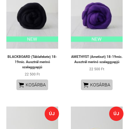
BLACKBOARD (Táblafekete) 18-
AMETHYST (Ametiszt) 18-19mic.
19mic. Ausztrál merinó
Ausztrál merinó szalaggyapjú
szalaggyapjú
22 500 Ft
22 500 Ft


KOSÁRBA
KOSÁRBA
ÚJ
ÚJ