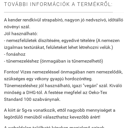
TOVÁBBI INFORMÁCIÓK A TERMÉKRŐL:
A kender rendkívül strapabíró, nagyon jó nedvszívó, időtálló
növényi szál.
Jól használható:
- nemezfelületek díszítésére, egyedivé tételére (A nemezen
izgalmas textúrákat, felületeket lehet létrehozni velük.)
- fonáshoz
- tűnemezeléshez (önmagában is tűnemezelhető)
Fontos! Vizes nemezeléssel önmagában nem nemezelődik,
szükséges egy vékony gyapjú hordozóréteg.
Tűnemezeléshez jól használható, igazi "vegán" szál. Kiváló
minőség a DHG-tól. A festése megfelel az Oeko-Tex
Standard 100 szabványnak.
A kiírt ár 5g-ra vonatkozik, ettől nagyobb mennyiséget a
legördülő menüből választhatsz kevezőbb árért!
A weboldalon található képeken megjelenő színek