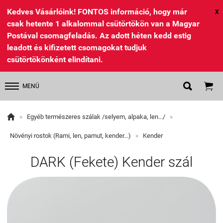
Kedves Vásárlóink! FONTOS információ, hogy már
X
csak hetente 1 alkalommal csütörtökön van a Magyar
Postával csomagfeladás. Az adott héten kedd estig
leadott és kifizetett csomagokat tudjuk
csütörtökönként elindítani.


MENÜ

»
Egyéb természeres szálak /selyem, alpaka, len.../
»
Növényi rostok (Rami, len, pamut, kender...)
»
Kender
DARK (Fekete) Kender szál