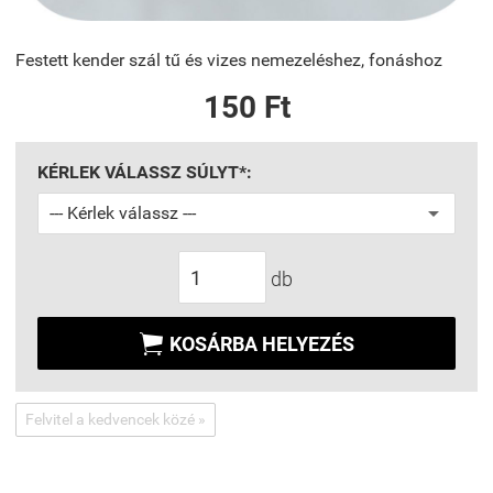
Festett kender szál tű és vizes nemezeléshez, fonáshoz
150 Ft
KÉRLEK VÁLASSZ SÚLYT*:
db

KOSÁRBA HELYEZÉS
Felvitel a kedvencek közé »