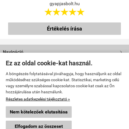
gyapjasbolt.hu





Értékelés írása
Navigáció

Ez az oldal cookie-kat használ.
Saját fiók

A böngészés folytatásával jóváhagyja, hogy használjunk az oldal
működéséhez szükséges cookie-kat. Statisztikai, marketing célú
Bemutatkozás

vagy személyre szabással kapcsolatos cookie-kat csak az Ön
hozzájárulása után használunk.
Elérhetőségek

Részletes adatkezelési tájékoztató »
Nem kötelezőek elutasítása
gyapjasbolt.hu -
Nemezbirodalom Kft
-
ÁSZF
-
Adatkezelési tájékoztató
Elfogadom az összeset
Webáruház készítés
a StartÜzlettel.