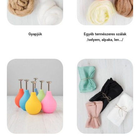
Gyapjúk
Egyéb természeres szálak
/selyem, alpaka, len.../