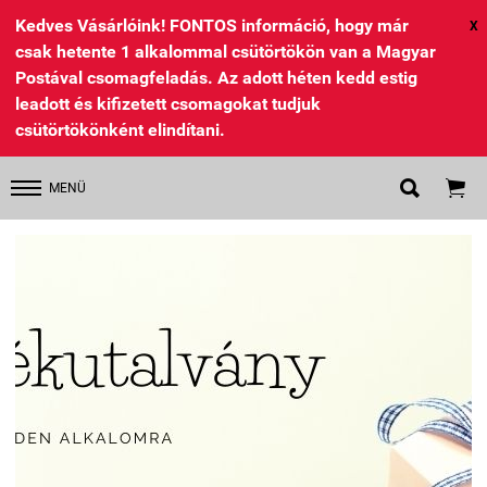
Kedves Vásárlóink! FONTOS információ, hogy már
X
csak hetente 1 alkalommal csütörtökön van a Magyar
Postával csomagfeladás. Az adott héten kedd estig
leadott és kifizetett csomagokat tudjuk
csütörtökönként elindítani.


MENÜ