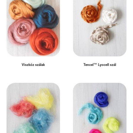
Viszkóz szálak
Tencel™ Lyocell szál