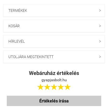
TERMÉKEK

KOSÁR

HÍRLEVÉL

UTOLJÁRA MEGTEKINTETT

Webáruház értékelés
gyapjasbolt.hu





Értékelés írása